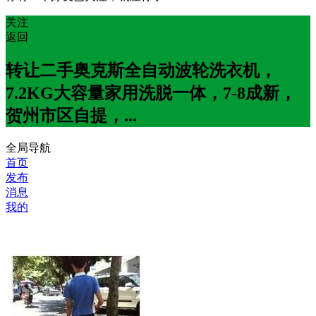
关注
返回
转让二手奥克斯全自动波轮洗衣机，
7.2KG大容量家用洗脱一体，7-8成新，
贺州市区自提，...
全局导航
首页
发布
消息
我的