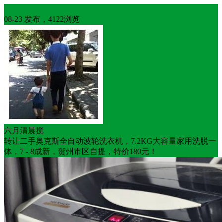
出售
08-23 发布，4122浏览
六月清晨搅
转让二手奥克斯全自动波轮洗衣机，7.2KG大容量家用洗脱一
体，7 - 8成新，贺州市区自提，特价180元！