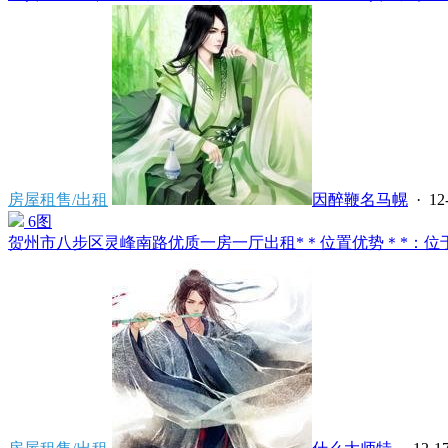
房屋租售/出租
因醉鞭名马幌
· 12
6图
贺州市八步区灵峰南路优质一房一厅出租*＊位置优势＊*：位于贺