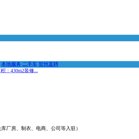
本地服务
二手车
贺州直聘
430m2装修...
仓库厂房、制衣、电商、公司等入驻）