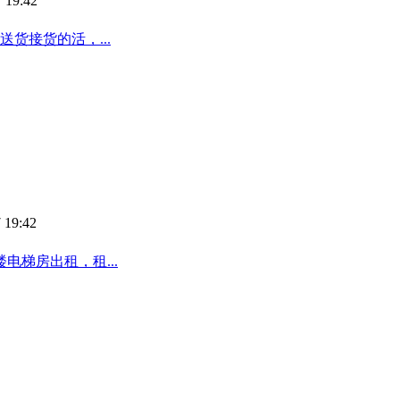
 19:42
送货接货的活，...
 19:42
梯房出租，租...