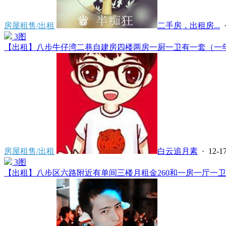
房屋租售/出租
二手房，出租房...
·
3图
【出租】八步牛仔湾二巷自建房四楼两房一厨一卫有一套（一年起
房屋租售/出租
白云追月素
· 12-17
3图
【出租】八步区六路附近有单间三楼月租金260和一房一厅一卫房