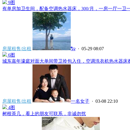
9图
有单房加卫生间，配备空调热水器床，300/月，一房一厅一卫一
房屋租售/出租
🐑
· 05-29 08:07
6图
城东嘉年濠庭对面大单间带卫拎包入住，空调洗衣机热水器床都有
房屋租售/出租
一名女子
· 03-08 22:10
4图
树根茶几，看上的朋友可联系，非诚勿扰