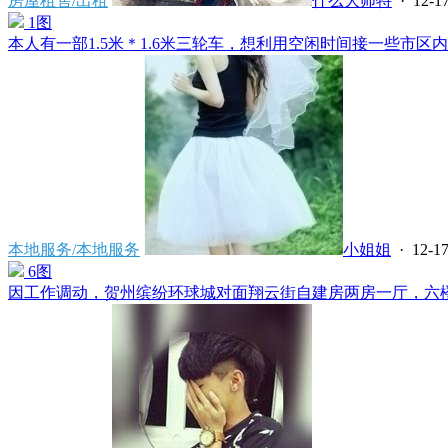
房屋租售/出租
什么大师特
· 12-17
1图
本人有一部1.5米＊1.6米三轮车，想利用空闲时间接一些市区内
本地服务/本地服务
小姐姐
· 12-17
6图
因工作调动，贺州缤纷环球城对面翔云街自建房两房一厅，六楼电