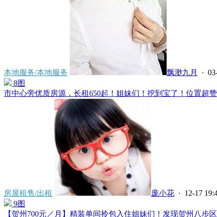
本地服务/本地服务
飘渺九月
· 03
8图
市中心旁优质房源，长租650起！姐妹们！挖到宝了！位置超赞：
房屋租售/出租
庞小花
· 12-17 19:
9图
【贺州700元／月】精装单间拎包入住姐妹们！发现贺州八步区一