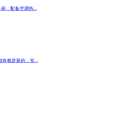
厨，配备空调热...
都是新的，安...