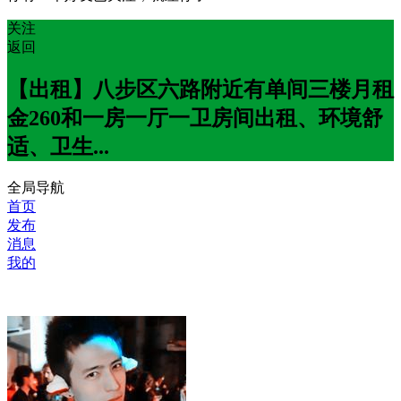
关注
返回
【出租】八步区六路附近有单间三楼月租
金260和一房一厅一卫房间出租、环境舒
适、卫生...
全局导航
首页
发布
消息
我的