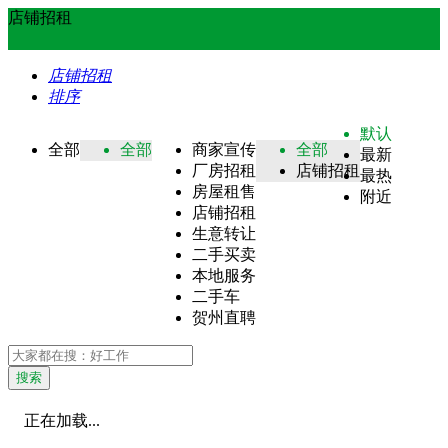
店铺招租
店铺招租
排序
默认
全部
全部
商家宣传
全部
最新
厂房招租
店铺招租
最热
房屋租售
附近
店铺招租
生意转让
二手买卖
本地服务
二手车
贺州直聘
搜索
正在加载...