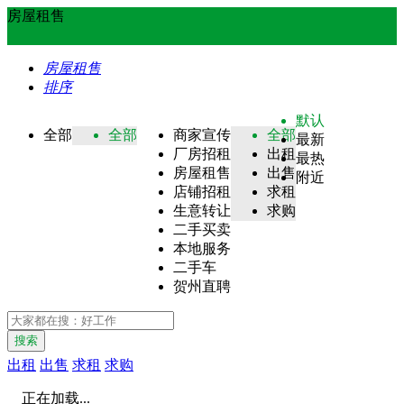
房屋租售
房屋租售
排序
默认
全部
全部
商家宣传
全部
最新
厂房招租
出租
最热
房屋租售
出售
附近
店铺招租
求租
生意转让
求购
二手买卖
本地服务
二手车
贺州直聘
搜索
出租
出售
求租
求购
正在加载...