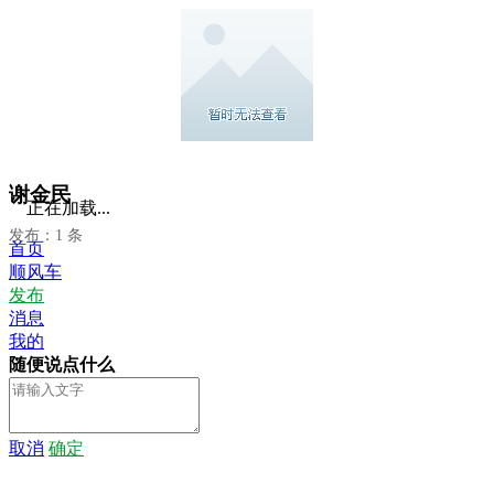
谢金民
正在加载...
发布：1 条
首页
顺风车
发布
消息
我的
随便说点什么
取消
确定