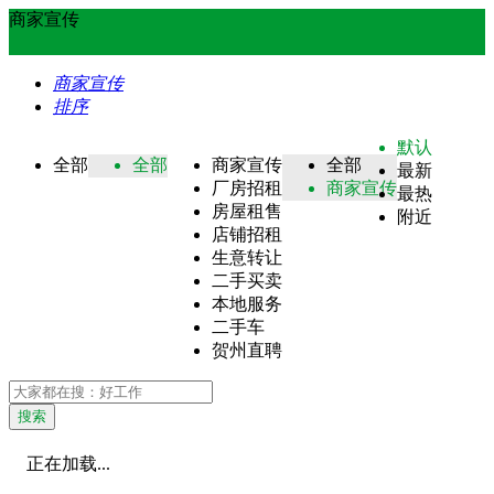
商家宣传
商家宣传
排序
默认
全部
全部
商家宣传
全部
最新
厂房招租
商家宣传
最热
房屋租售
附近
店铺招租
生意转让
二手买卖
本地服务
二手车
贺州直聘
搜索
正在加载...