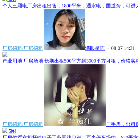
个人三厢电厂房出租出售，1800平米，通水电，国道旁，可进大车
厂房招租/厂房招租
满眼星陈
· 08-07 14:31
产业用地 厂房场地 长期出租500平方到3000平方可租，价格实惠
厂房招租/厂房招租
二手房，出租房.
5图
厂房位置在担杆岭电子工业园路口进二百米停车场内，620平方，