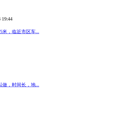
 19:44
米，临近市区车...
，时间长，地...