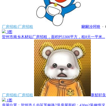
厂房招租/厂房招租
唰唰冷呵映
· 
3图
贺州市南乡木材站厂房招租，面积约3300平方，租8元一平米...
厂房招租/厂房招租
寒郁轩良
1图
房屋位置：贺州市八步区芳林路7号房屋面积：430m2装修情况：