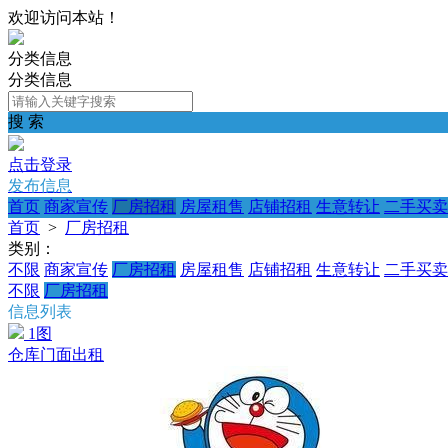
欢迎访问本站！
分类信息
分类信息
搜 索
点击登录
发布信息
首页
商家宣传
厂房招租
房屋租售
店铺招租
生意转让
二手买卖
首页
>
厂房招租
类别：
不限
商家宣传
厂房招租
房屋租售
店铺招租
生意转让
二手买卖
不限
厂房招租
信息列表
1图
仓库门面出租