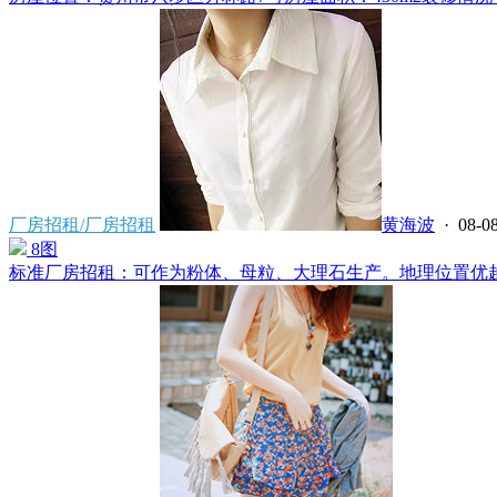
厂房招租/厂房招租
黄海波
· 08-08
8图
标准厂房招租：可作为粉体、母粒、大理石生产。地理位置优越距