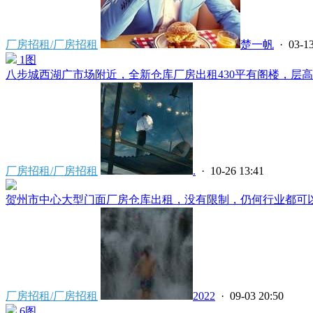
厂房招租/厂房招租
楚一帆
· 03-13
1图
八步城西湖广市场附近，全新仓库厂房出租430平有阁楼，层高5
厂房招租/厂房招租
.
· 10-26 13:41
贺州市中心大型门面厂房仓库出租，没有限制，仍何行业都可以做
厂房招租/厂房招租
2022
· 09-03 20:50
6图